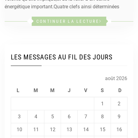
énergétique important.Quatre clefs ainsi déterminées
CONTINUER LA LECTURE
LES MESSAGES AU FIL DES JOURS
août 2026
L
M
M
J
V
S
D
1
2
3
4
5
6
7
8
9
10
11
12
13
14
15
16