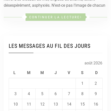
désespérément, asphyxiés. N’est-ce pas l’image de chacun
CONTINUER LA LECTURE
LES MESSAGES AU FIL DES JOURS
août 2026
L
M
M
J
V
S
D
1
2
3
4
5
6
7
8
9
10
11
12
13
14
15
16