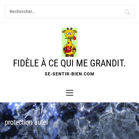
Skip
Rechercher :
to
content
FIDÈLE À CE QUI ME GRANDIT.
SE-SENTIR-BIEN.COM
Primary
Menu
protection autel