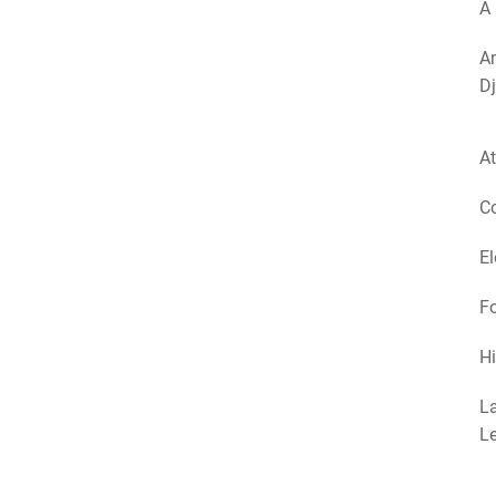
A 
Am
Dj
At
Co
El
Fo
Hi
La
Le