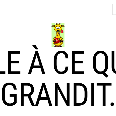
R
LE À CE Q
GRANDIT.