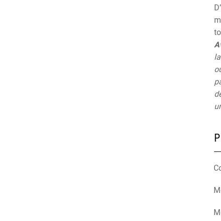
D’
mu
t
A
la
ou
pa
de
un
P
C
Mé
M