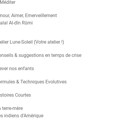
Méditer
our, Aimer, Emerveillement
alal Al-dîn Rûmi
elier Lune-Soleil (Votre atelier !)
nseils & suggestions en temps de crise
ever nos enfants
rmules & Techniques Evolutives
stoires Courtes
 terre-mère
s indiens d'Amérique