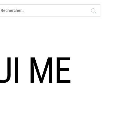
echercher :
UI ME