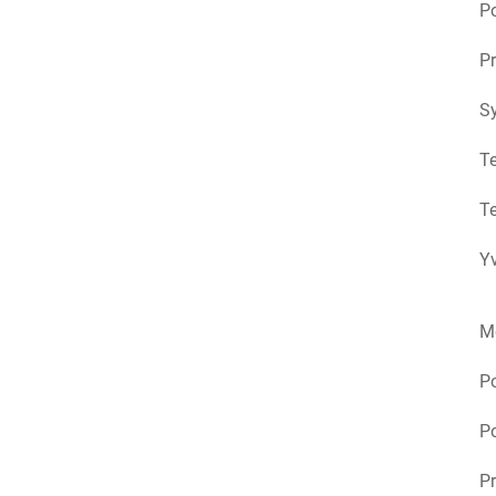
Po
Pr
S
Te
Te
Yv
M
P
Po
Pr