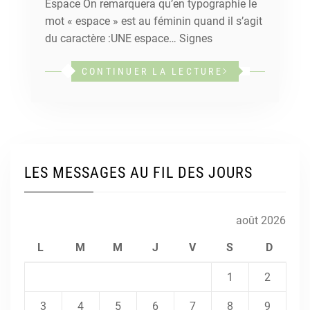
Espace On remarquera qu’en typographie le
mot « espace » est au féminin quand il s’agit
du caractère :UNE espace… Signes
CONTINUER LA LECTURE
LES MESSAGES AU FIL DES JOURS
août 2026
L
M
M
J
V
S
D
1
2
3
4
5
6
7
8
9