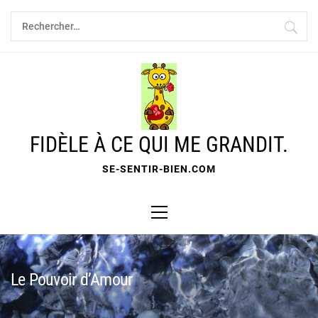
Skip
Rechercher :
to
content
FIDÈLE À CE QUI ME GRANDIT.
SE-SENTIR-BIEN.COM
Primary
Menu
Le Pouvoir d’Amour