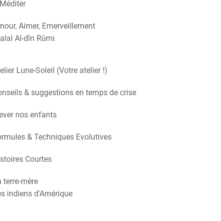
Méditer
our, Aimer, Emerveillement
alal Al-dîn Rûmi
elier Lune-Soleil (Votre atelier !)
nseils & suggestions en temps de crise
ever nos enfants
rmules & Techniques Evolutives
stoires Courtes
 terre-mère
s indiens d'Amérique