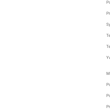
Po
Pr
S
Te
Te
Yv
M
P
Po
Pr