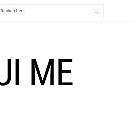
echercher :
UI ME