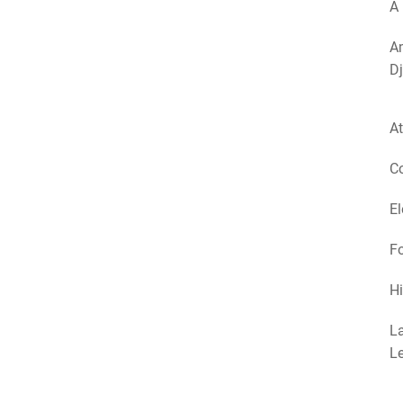
A 
Am
Dj
At
Co
El
Fo
Hi
La
Le