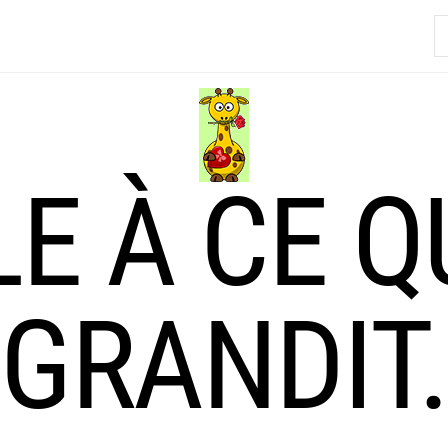
R
LE À CE Q
GRANDIT.