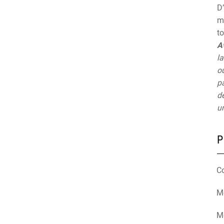
D’
mu
t
A
la
ou
pa
de
un
P
C
Mé
M