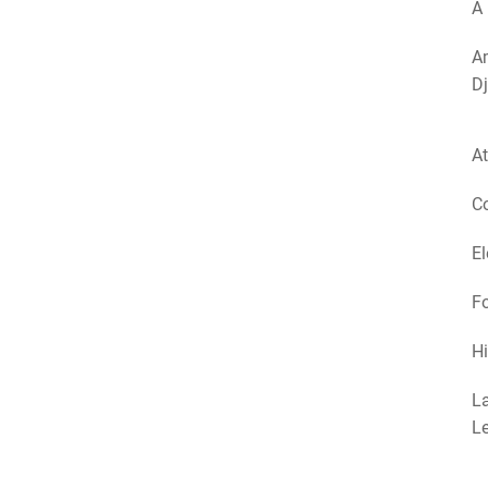
A 
Am
Dj
At
Co
El
Fo
Hi
La
Le