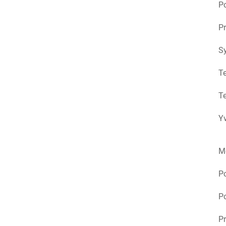
Po
Pr
S
Te
Te
Yv
M
P
Po
Pr