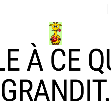
R
LE À CE Q
GRANDIT.