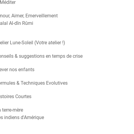
Méditer
our, Aimer, Emerveillement
alal Al-dîn Rûmi
elier Lune-Soleil (Votre atelier !)
nseils & suggestions en temps de crise
ever nos enfants
rmules & Techniques Evolutives
stoires Courtes
 terre-mère
s indiens d'Amérique