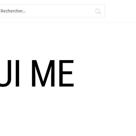
echercher :
UI ME