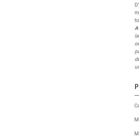
D’
mu
t
A
la
ou
pa
de
un
P
C
Mé
M