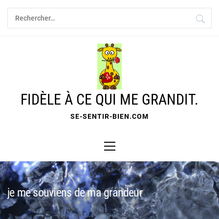
Skip
Rechercher :
to
content
FIDÈLE À CE QUI ME GRANDIT.
SE-SENTIR-BIEN.COM
Primary
Menu
je me souviens de ma grandeur