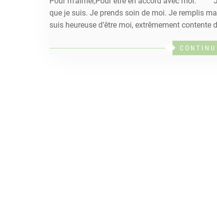
Pour m’aimer,Pour être en accord avec moi. J’ac
que je suis. Je prends soin de moi. Je remplis ma 
suis heureuse d’être moi, extrêmement contente d
CONTINU