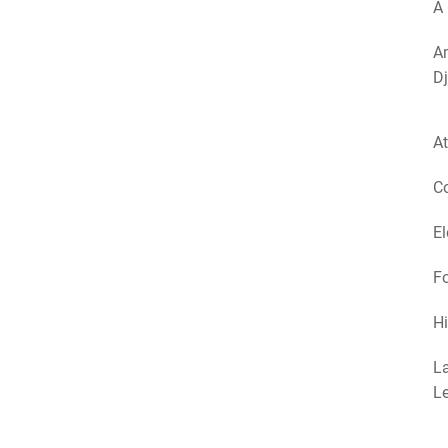
A 
Am
Dj
At
Co
El
Fo
Hi
La
Le