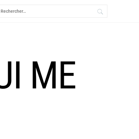
echercher :
UI ME