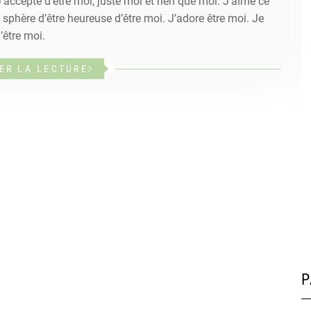
cepte d’être moi, juste moi et rien que moi. J’aime ce
sphère d’être heureuse d’être moi. J’adore être moi. Je
’être moi.
ER LA LECTURE
P