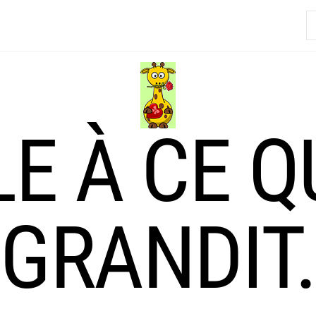
R
LE À CE Q
GRANDIT.