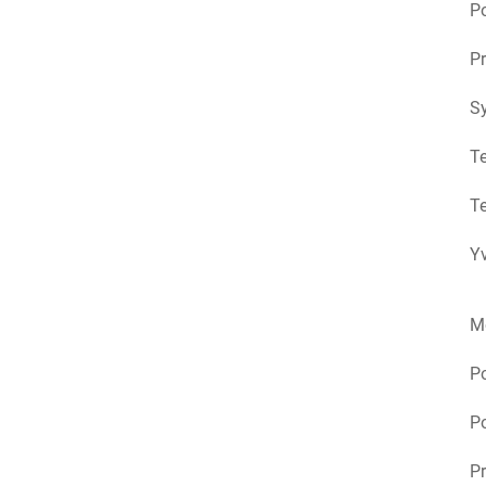
Po
Pr
S
Te
Te
Yv
M
P
Po
Pr