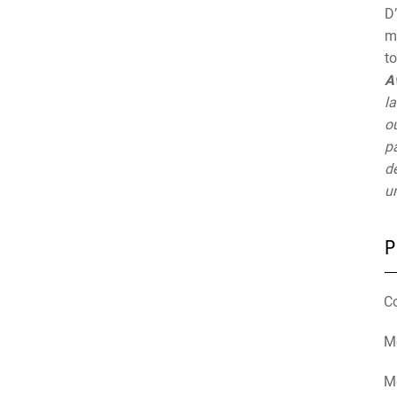
D’
mu
t
A
la
ou
pa
de
un
P
C
Mé
M