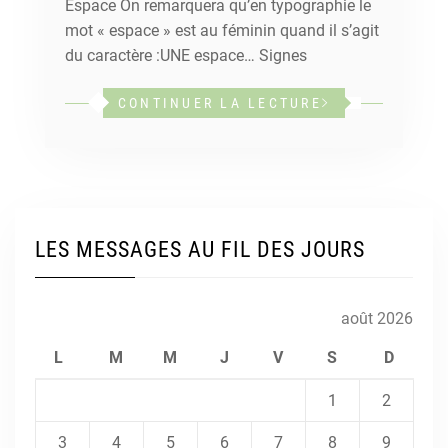
Espace On remarquera qu’en typographie le
mot « espace » est au féminin quand il s’agit
du caractère :UNE espace… Signes
CONTINUER LA LECTURE
LES MESSAGES AU FIL DES JOURS
août 2026
L
M
M
J
V
S
D
1
2
3
4
5
6
7
8
9