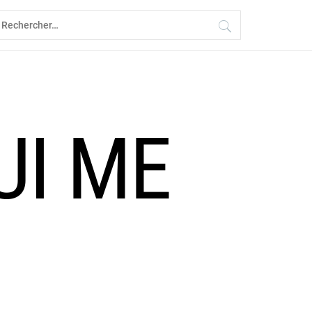
echercher :
UI ME