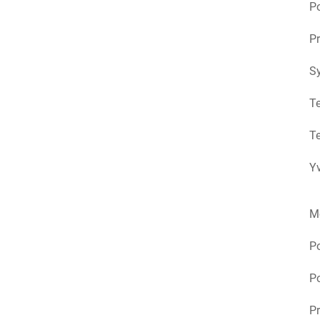
Po
Pr
S
Te
Te
Yv
M
P
Po
Pr