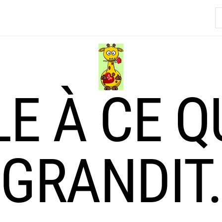
R
LE À CE Q
GRANDIT.