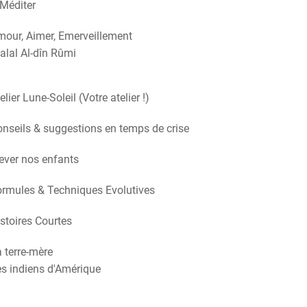
Méditer
our, Aimer, Emerveillement
alal Al-dîn Rûmi
elier Lune-Soleil (Votre atelier !)
nseils & suggestions en temps de crise
ever nos enfants
rmules & Techniques Evolutives
stoires Courtes
 terre-mère
s indiens d'Amérique