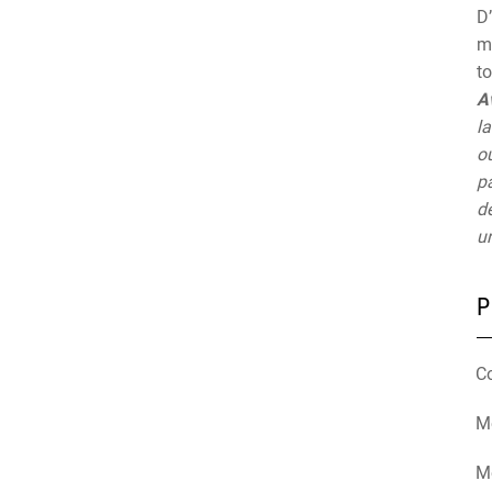
D’
mu
t
A
la
ou
pa
de
un
P
C
Mé
M