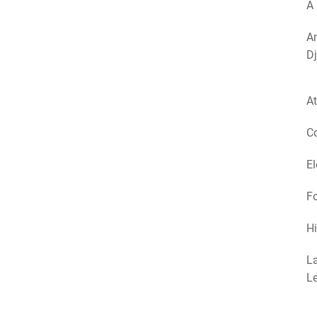
A 
Am
Dj
At
Co
El
Fo
Hi
La
Le