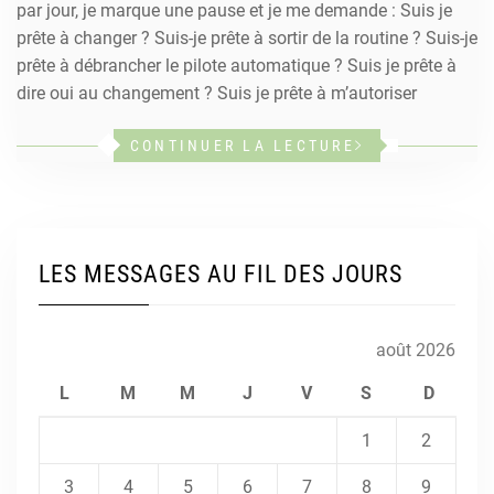
par jour, je marque une pause et je me demande : Suis je
prête à changer ? Suis-je prête à sortir de la routine ? Suis-je
prête à débrancher le pilote automatique ? Suis je prête à
dire oui au changement ? Suis je prête à m’autoriser
CONTINUER LA LECTURE
LES MESSAGES AU FIL DES JOURS
août 2026
L
M
M
J
V
S
D
1
2
3
4
5
6
7
8
9