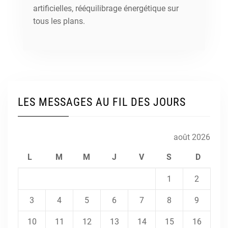
artificielles, rééquilibrage énergétique sur
tous les plans.
LES MESSAGES AU FIL DES JOURS
août 2026
L
M
M
J
V
S
D
1
2
3
4
5
6
7
8
9
10
11
12
13
14
15
16