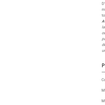
D’
mu
t
A
la
ou
pa
de
un
P
C
Mé
M