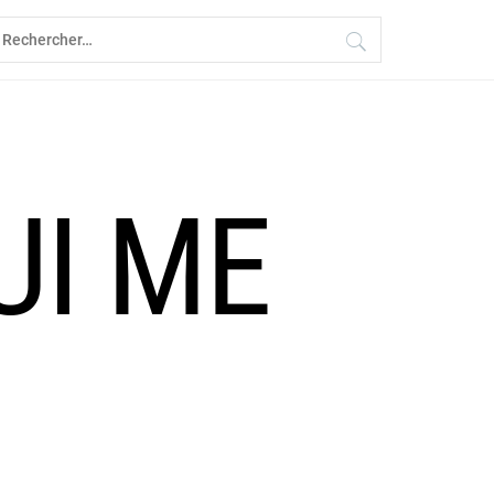
echercher :
UI ME