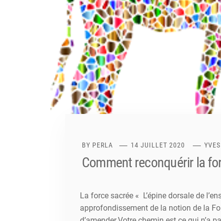
BY
PERLA
14 JUILLET 2020
YVES
Comment reconquérir la for
La force sacrée « L’épine dorsale de l’e
approfondissement de la notion de la For
d’amender.Votre chemin est ce qui n’a pas