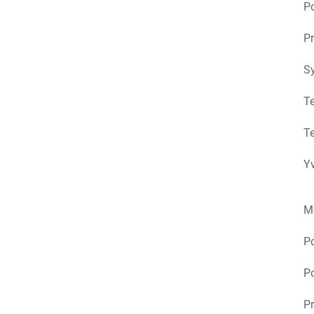
Po
Pr
S
Te
Te
Yv
M
P
Po
Pr