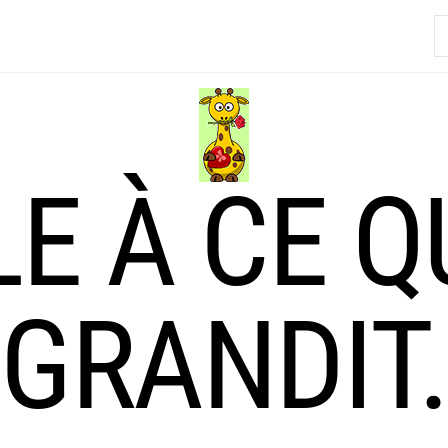
R
LE À CE Q
GRANDIT.