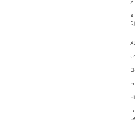
A 
Am
Dj
At
Co
El
Fo
Hi
La
Le