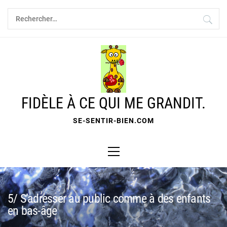
Skip
Rechercher :
to
content
FIDÈLE À CE QUI ME GRANDIT.
SE-SENTIR-BIEN.COM
Primary
Menu
5/ S’adresser au public comme à des enfants
en bas-âge