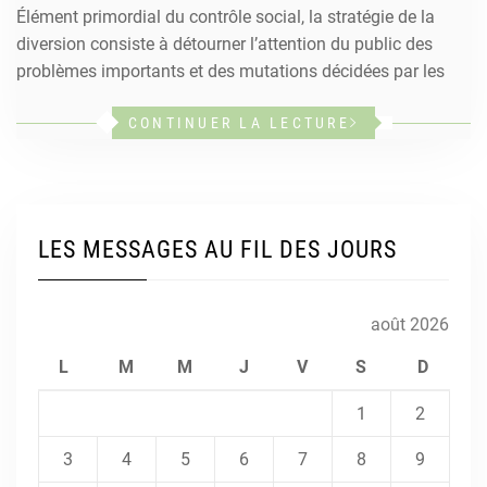
Élément primordial du contrôle social, la stratégie de la
diversion consiste à détourner l’attention du public des
problèmes importants et des mutations décidées par les
CONTINUER LA LECTURE
LES MESSAGES AU FIL DES JOURS
août 2026
L
M
M
J
V
S
D
1
2
3
4
5
6
7
8
9