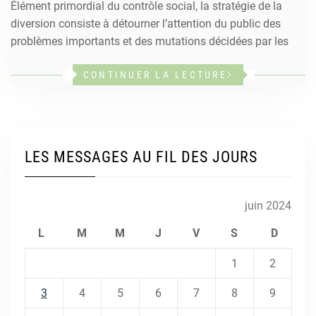
Élément primordial du contrôle social, la stratégie de la
diversion consiste à détourner l’attention du public des
problèmes importants et des mutations décidées par les
CONTINUER LA LECTURE
LES MESSAGES AU FIL DES JOURS
juin 2024
L
M
M
J
V
S
D
1
2
3
4
5
6
7
8
9