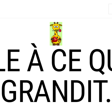
R
LE À CE Q
GRANDIT.