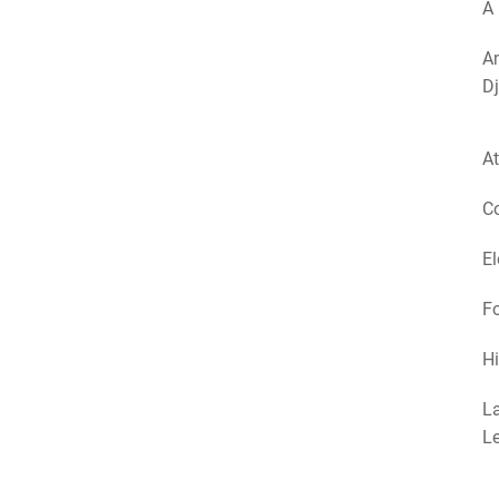
A 
Am
Dj
At
Co
El
Fo
Hi
La
Le