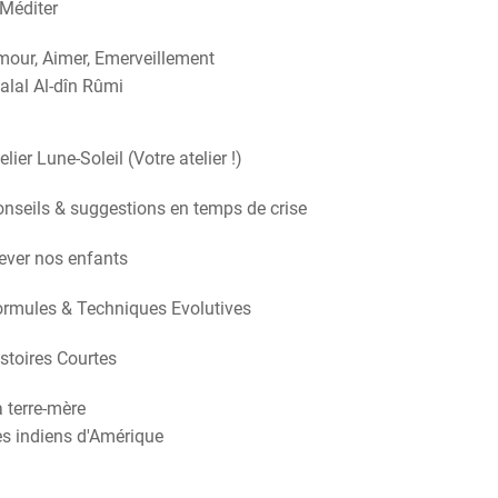
Méditer
our, Aimer, Emerveillement
alal Al-dîn Rûmi
elier Lune-Soleil (Votre atelier !)
nseils & suggestions en temps de crise
ever nos enfants
rmules & Techniques Evolutives
stoires Courtes
 terre-mère
s indiens d'Amérique