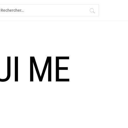
echercher :
UI ME