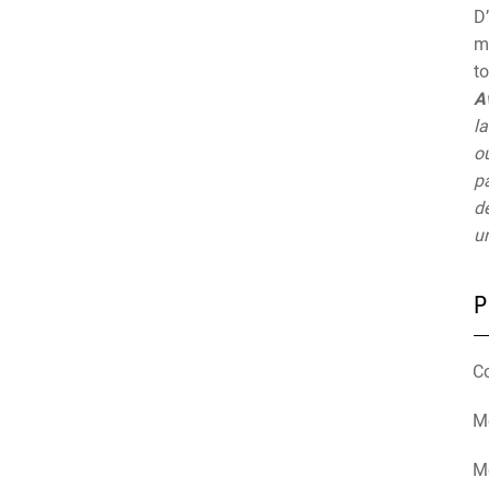
D’
mu
t
A
la
ou
pa
de
un
P
C
Mé
M