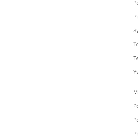
Po
Pr
S
Te
Te
Yv
M
P
Po
Pr