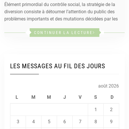
Élément primordial du contrôle social, la stratégie de la
diversion consiste à détourner l’attention du public des
problèmes importants et des mutations décidées par les
CONTINUER LA LECTURE
LES MESSAGES AU FIL DES JOURS
août 2026
L
M
M
J
V
S
D
1
2
3
4
5
6
7
8
9