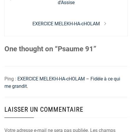
de
post:
d’Assise
l’article
Next
EXERCICE MELEKH-HA-cHOLAM
post:
One thought on “Psaume 91”
Ping :
EXERCICE MELEKH-HA-cHOLAM – Fidèle à ce qui
me grandit.
LAISSER UN COMMENTAIRE
Votre adresse e-mail ne sera pas publiée.
Les champs