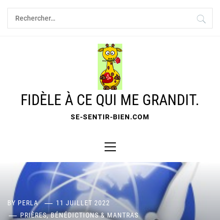
Skip
Rechercher :
to
content
FIDÈLE À CE QUI ME GRANDIT.
SE-SENTIR-BIEN.COM
Primary
Menu
BY
PERLA
11 JUILLET 2022
PRIÈRES, BÉNÉDICTIONS & MANTRAS