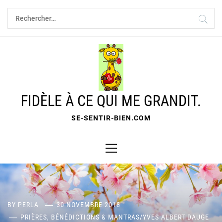
Skip
Rechercher :
to
content
FIDÈLE À CE QUI ME GRANDIT.
SE-SENTIR-BIEN.COM
Primary
Menu
BY
PERLA
30 NOVEMBRE 2018
PRIÈRES, BÉNÉDICTIONS & MANTRAS
/
YVES ALBERT DAUGE