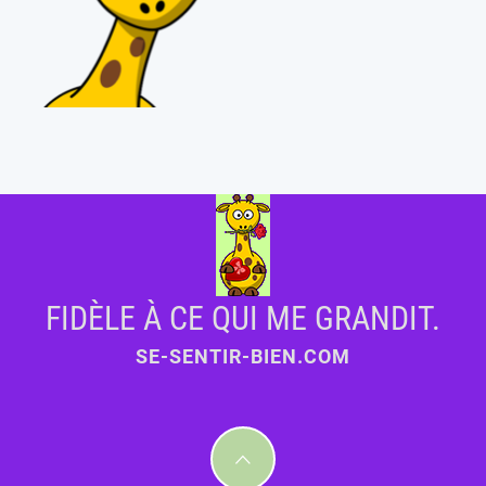
FIDÈLE À CE QUI ME GRANDIT.
SE-SENTIR-BIEN.COM