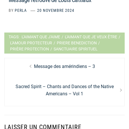
BY
PERLA
20 NOVEMBRE 2024
TAGS:
L'AIMANT QUE J'AIME
/
L'AIMANT QUE JE VEUX ÊTRE
/
L'AMOUR PROTECTEUR
/
PRIERE BENEDICTION
/
PRIÈRE PROTECTION
/
SANCTUAIRE SPIRITUEL
Navigation
Previous
Message des amérindiens – 3
de
post:
l’article
Next
Sacred Spirit – Chants and Dances of the Native
post:
Americans – Vol 1
LAISSER UN COMMENTAIRE