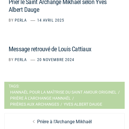
Prier le Saint Archange Mikhaël selon Yves
Albert Dauge
BY
PERLA
14 AVRIL 2025
Message retrouvé de Louis Cattiaux
BY
PERLA
20 NOVEMBRE 2024
TAGS:
HANNAËL POUR LA MAÎTRISE DU SAINT AMOUR ORIGINEL
/
PRIÈRE À L’ARCHANGE HANNAËL
/
PRIÈRES AUX ARCHANGES
/
YVES ALBERT DAUGE
Navigation
Previous
Prière à l’Archange Mikhaël
de
post: