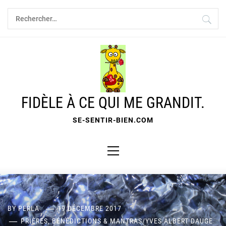
Skip
Rechercher :
to
content
FIDÈLE À CE QUI ME GRANDIT.
SE-SENTIR-BIEN.COM
Primary
Menu
BY
PERLA
19 DÉCEMBRE 2017
PRIÈRES, BÉNÉDICTIONS & MANTRAS
/
YVES ALBERT DAUGE