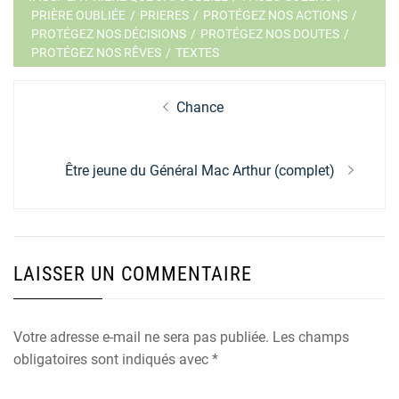
PRIÈRE OUBLIÉE
/
PRIERES
/
PROTÉGEZ NOS ACTIONS
/
PROTÉGEZ NOS DÉCISIONS
/
PROTÉGEZ NOS DOUTES
/
PROTÉGEZ NOS RÊVES
/
TEXTES
Navigation
Previous
Chance
de
post:
l’article
Next
Être jeune du Général Mac Arthur (complet)
post:
LAISSER UN COMMENTAIRE
Votre adresse e-mail ne sera pas publiée.
Les champs
obligatoires sont indiqués avec
*