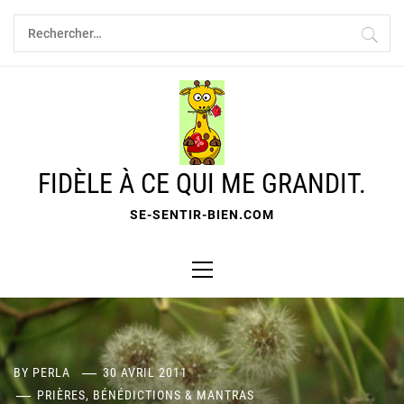
Skip
Rechercher :
to
content
FIDÈLE À CE QUI ME GRANDIT.
SE-SENTIR-BIEN.COM
Primary
Menu
BY
PERLA
30 AVRIL 2011
PRIÈRES, BÉNÉDICTIONS & MANTRAS