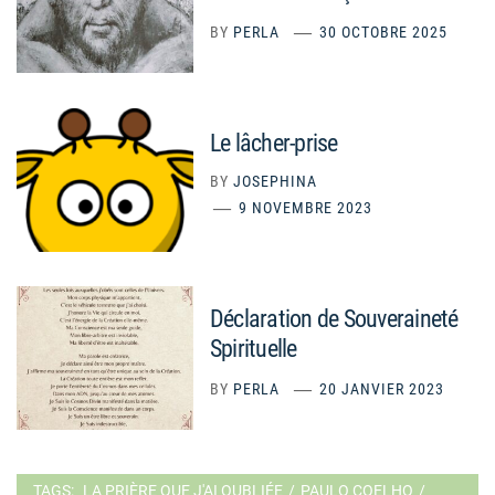
BY
PERLA
30 OCTOBRE 2025
Le lâcher-prise
BY
JOSEPHINA
9 NOVEMBRE 2023
Déclaration de Souveraineté
Spirituelle
BY
PERLA
20 JANVIER 2023
TAGS:
LA PRIÈRE QUE J'AI OUBLIÉE
/
PAULO COELHO
/