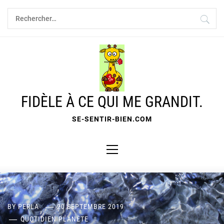
Skip
Rechercher :
to
content
FIDÈLE À CE QUI ME GRANDIT.
SE-SENTIR-BIEN.COM
Primary
Menu
BY
PERLA
20 SEPTEMBRE 2019
QUOTIDIEN PLANÈTE