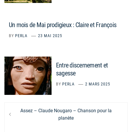
Un mois de Mai prodigieux : Claire et François
BY
PERLA
23 MAI 2025
Entre discernement et
sagesse
BY
PERLA
2 MARS 2025
Navigation
Previous
Assez – Claude Nougaro – Chanson pour la
de
post:
planète
l’article