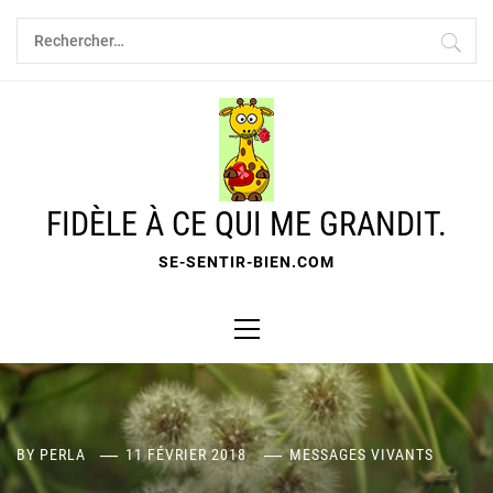
Skip
Rechercher :
to
content
FIDÈLE À CE QUI ME GRANDIT.
SE-SENTIR-BIEN.COM
Primary
Menu
BY
PERLA
11 FÉVRIER 2018
MESSAGES VIVANTS