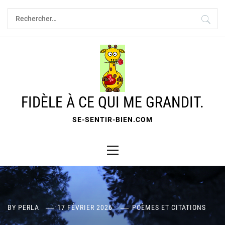
Skip
Rechercher :
to
content
FIDÈLE À CE QUI ME GRANDIT.
SE-SENTIR-BIEN.COM
Primary
Menu
BY
PERLA
17 FÉVRIER 2026
POÈMES ET CITATIONS