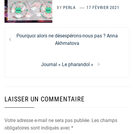
BY
PERLA
17 FÉVRIER 2021
Navigation
Previous
Pourquoi alors ne désespérons-nous pas ? Anna
de
post:
Akhmatova
l’article
Next
Journal « Le pharandol »
post:
LAISSER UN COMMENTAIRE
Votre adresse e-mail ne sera pas publiée.
Les champs
obligatoires sont indiqués avec
*