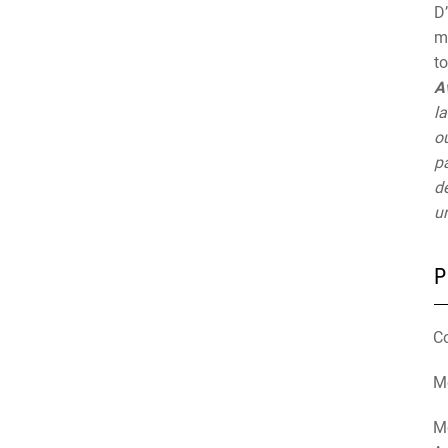
D’
mu
t
A
la
ou
pa
de
un
P
C
Mé
M