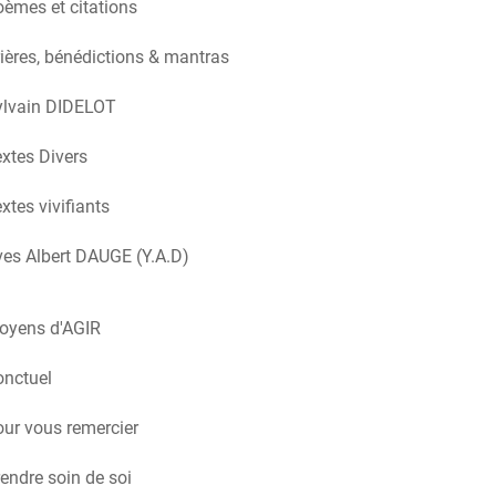
èmes et citations
ières, bénédictions & mantras
ylvain DIDELOT
xtes Divers
xtes vivifiants
es Albert DAUGE (Y.A.D)
oyens d'AGIR
onctuel
ur vous remercier
endre soin de soi