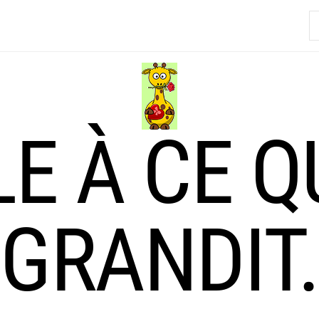
R
LE À CE Q
GRANDIT.