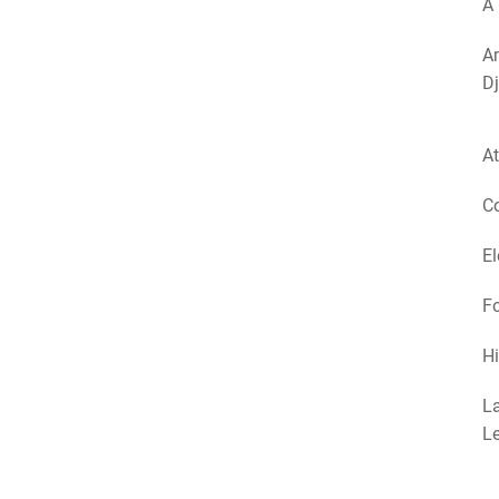
A 
Am
Dj
At
Co
El
Fo
Hi
La
Le