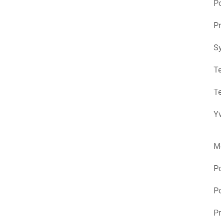
Po
Pr
S
Te
Te
Yv
M
P
Po
Pr