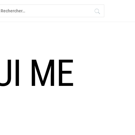
echercher :
UI ME