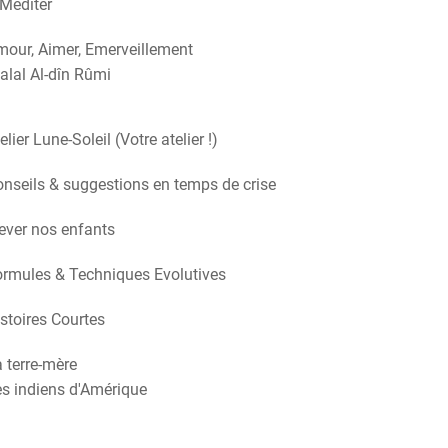
Méditer
our, Aimer, Emerveillement
alal Al-dîn Rûmi
elier Lune-Soleil (Votre atelier !)
nseils & suggestions en temps de crise
ever nos enfants
rmules & Techniques Evolutives
stoires Courtes
 terre-mère
s indiens d'Amérique