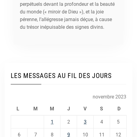
perpétuels devant la profondeur et la beauté
du monde (« miroir de Dieu »), et la joie
pérenne, l’allégresse jamais déçue, à cause
du trésor inépuisable des signes divins.
LES MESSAGES AU FIL DES JOURS
novembre 2023
L
M
M
J
V
S
D
1
2
3
4
5
6
7
8
9
10
11
12