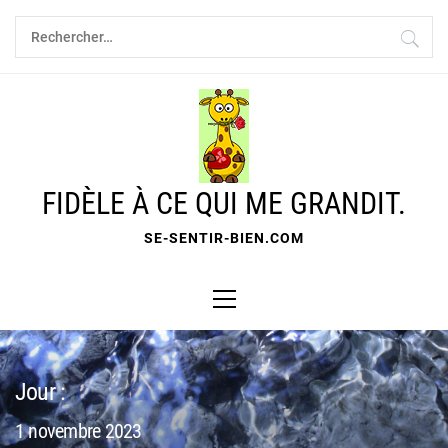
Skip
Rechercher :
to
content
FIDÈLE À CE QUI ME GRANDIT.
SE-SENTIR-BIEN.COM
Primary
Menu
Jour :
1 novembre 2023