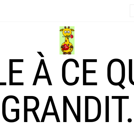
R
LE À CE Q
GRANDIT.