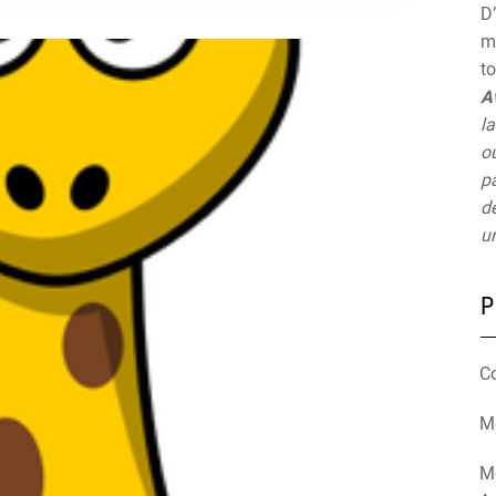
D’
mu
t
A
la
ou
pa
de
un
P
C
Mé
M