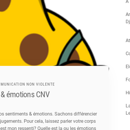
A 
Am
Dj
At
Co
El
Fo
MUNICATION NON VIOLENTE
s & émotions CNV
Hi
La
Le
nos sentiments & émotions. Sachons différencier
jugements. Pour cela, laissez parler votre corps
 est mon ressenti? Quelle est la ou les émotions