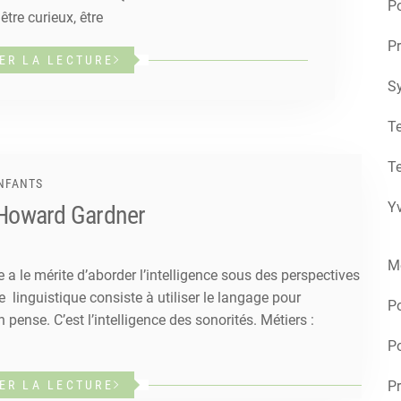
Po
être curieux, être
Pr
ER LA LECTURE
S
Te
Te
ENFANTS
Yv
n Howard Gardner
M
 a le mérite d’aborder l’intelligence sous des perspectives
nce linguistique consiste à utiliser le langage pour
P
 pense. C’est l’intelligence des sonorités. Métiers :
Po
Pr
ER LA LECTURE