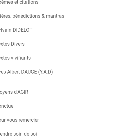
èmes et citations
ières, bénédictions & mantras
ylvain DIDELOT
xtes Divers
xtes vivifiants
es Albert DAUGE (Y.A.D)
oyens d'AGIR
onctuel
ur vous remercier
endre soin de soi