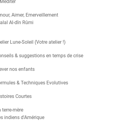
Méditer
our, Aimer, Emerveillement
alal Al-dîn Rûmi
elier Lune-Soleil (Votre atelier !)
nseils & suggestions en temps de crise
ever nos enfants
rmules & Techniques Evolutives
stoires Courtes
 terre-mère
s indiens d'Amérique