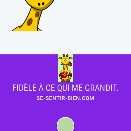
FIDÈLE À CE QUI ME GRANDIT.
SE-SENTIR-BIEN.COM