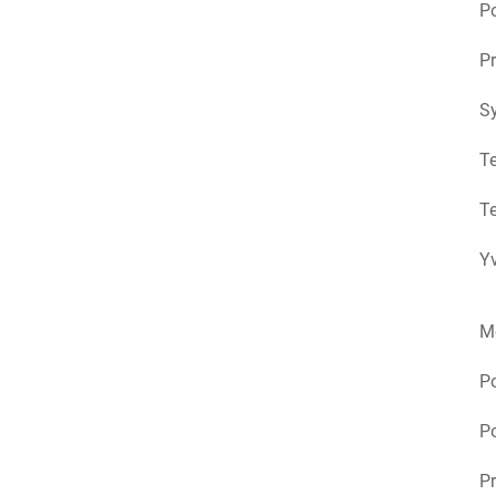
Po
Pr
S
Te
Te
Yv
M
P
Po
Pr