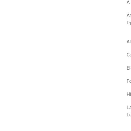
A 
Am
Dj
At
Co
El
Fo
Hi
La
Le