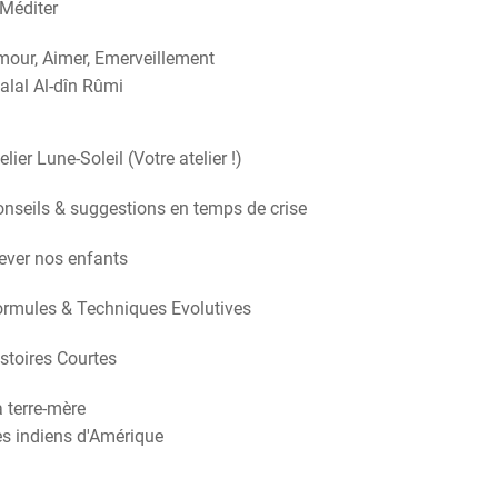
Méditer
our, Aimer, Emerveillement
alal Al-dîn Rûmi
elier Lune-Soleil (Votre atelier !)
nseils & suggestions en temps de crise
ever nos enfants
rmules & Techniques Evolutives
stoires Courtes
 terre-mère
s indiens d'Amérique