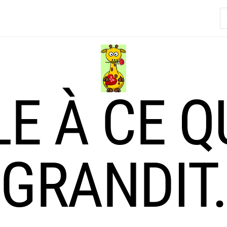
R
LE À CE Q
GRANDIT.