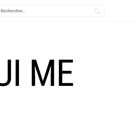
echercher :
UI ME