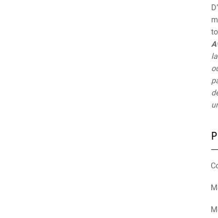
D’
mu
t
A
la
ou
pa
de
un
P
C
Mé
M