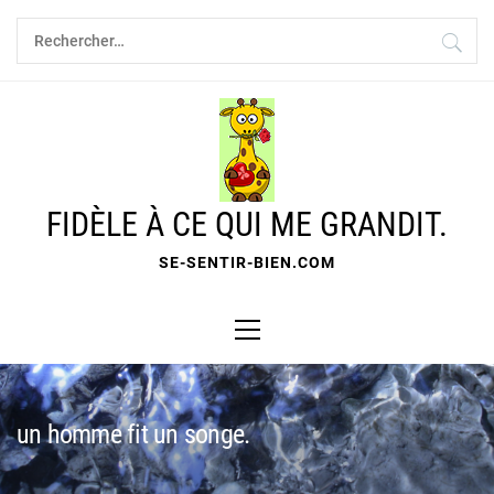
Skip
Rechercher :
to
content
FIDÈLE À CE QUI ME GRANDIT.
SE-SENTIR-BIEN.COM
Primary
Menu
un homme fit un songe.