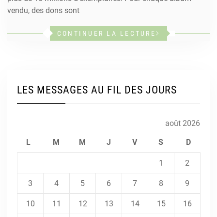
vendu, des dons sont
CONTINUER LA LECTURE
LES MESSAGES AU FIL DES JOURS
août 2026
L
M
M
J
V
S
D
1
2
3
4
5
6
7
8
9
10
11
12
13
14
15
16