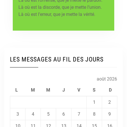
Là où est l’offense, que je mette le pardon.
Là où est la discorde, que je mette l’union.
Là où est l’erreur, que je mette la vérité.
LES MESSAGES AU FIL DES JOURS
août 2026
L
M
M
J
V
S
D
1
2
3
4
5
6
7
8
9
10
11
12
13
14
15
16