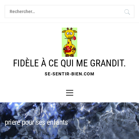
Skip
Rechercher :
to
content
FIDÈLE À CE QUI ME GRANDIT.
SE-SENTIR-BIEN.COM
Primary
Menu
priere pour ses enfants