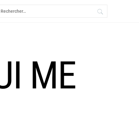
echercher :
UI ME