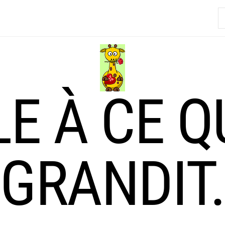
R
LE À CE Q
GRANDIT.