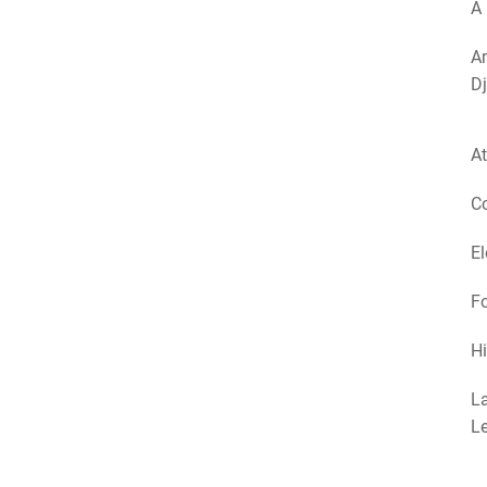
A 
Am
Dj
At
Co
El
Fo
Hi
La
Le