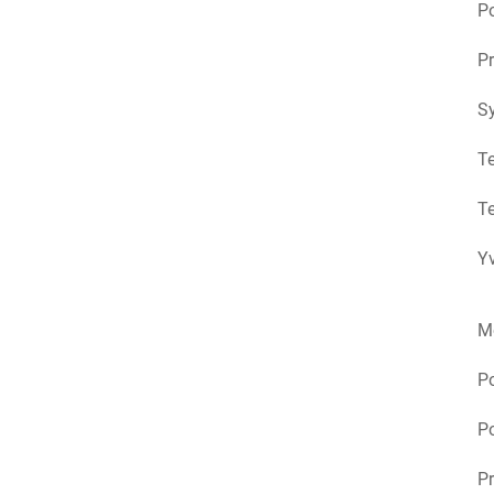
Po
Pr
S
Te
Te
Yv
M
P
Po
Pr