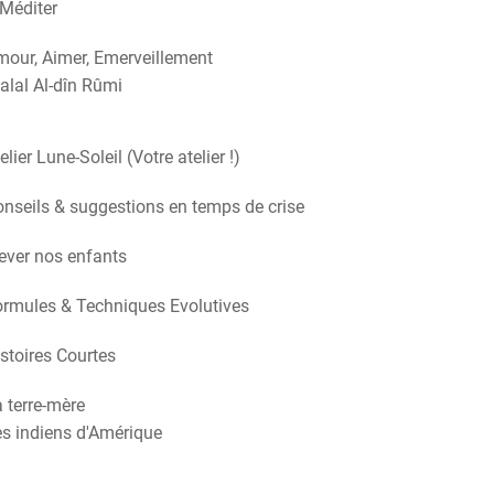
Méditer
our, Aimer, Emerveillement
alal Al-dîn Rûmi
elier Lune-Soleil (Votre atelier !)
nseils & suggestions en temps de crise
ever nos enfants
rmules & Techniques Evolutives
stoires Courtes
 terre-mère
s indiens d'Amérique