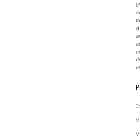
D’
mu
t
A
la
ou
pa
de
un
P
C
Mé
M