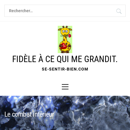
Skip
Rechercher :
to
content
FIDÈLE À CE QUI ME GRANDIT.
SE-SENTIR-BIEN.COM
Primary
Menu
Le combat intérieur