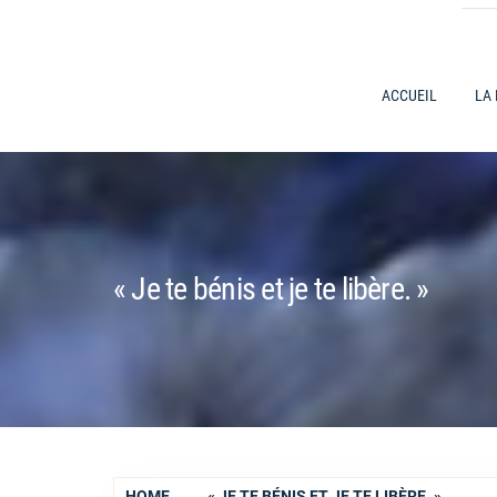
ACCUEIL
LA
« Je te bénis et je te libère. »
HOME
« JE TE BÉNIS ET JE TE LIBÈRE. »