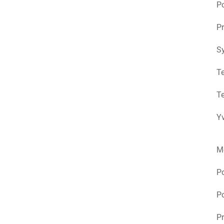
Po
Pr
S
Te
Te
Yv
M
P
Po
Pr