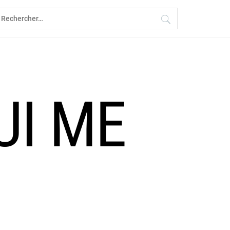
echercher :
UI ME