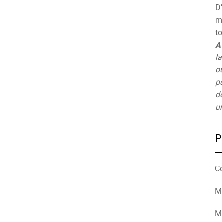
D’
mu
t
A
la
ou
pa
de
un
P
C
Mé
M