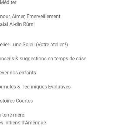
Méditer
our, Aimer, Emerveillement
alal Al-dîn Rûmi
elier Lune-Soleil (Votre atelier !)
nseils & suggestions en temps de crise
ever nos enfants
rmules & Techniques Evolutives
stoires Courtes
 terre-mère
s indiens d'Amérique