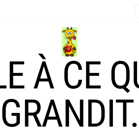
R
LE À CE Q
GRANDIT.