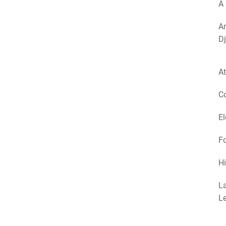
A 
Am
Dj
At
Co
El
Fo
Hi
La
Le