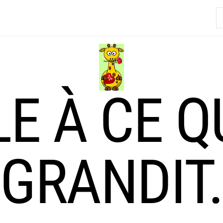
R
LE À CE Q
GRANDIT.