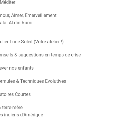
Méditer
our, Aimer, Emerveillement
alal Al-dîn Rûmi
elier Lune-Soleil (Votre atelier !)
nseils & suggestions en temps de crise
ever nos enfants
rmules & Techniques Evolutives
stoires Courtes
 terre-mère
s indiens d'Amérique