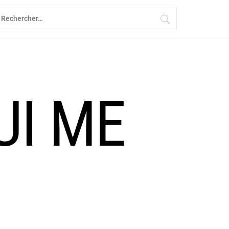
echercher :
UI ME