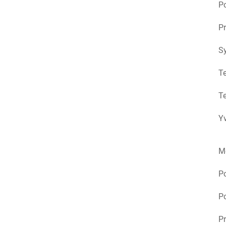
Po
Pr
S
Te
Te
Yv
M
P
Po
Pr