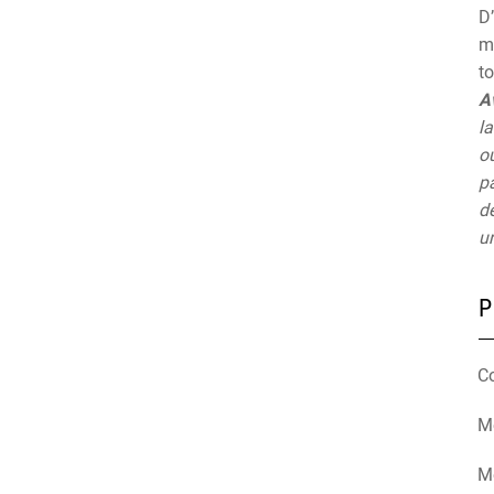
D’
mu
t
A
la
ou
pa
de
un
P
C
Mé
M