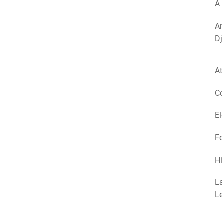
A 
Am
Dj
At
Co
El
Fo
Hi
La
Le