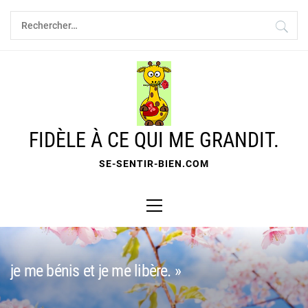
Skip
Rechercher :
to
content
FIDÈLE À CE QUI ME GRANDIT.
SE-SENTIR-BIEN.COM
Primary
Menu
je me bénis et je me libère. »