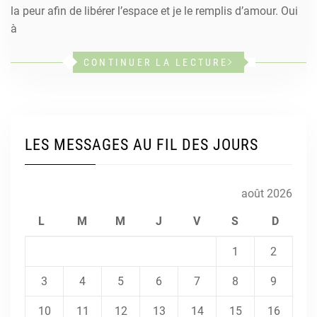
la peur afin de libérer l’espace et je le remplis d’amour. Oui
à
CONTINUER LA LECTURE
LES MESSAGES AU FIL DES JOURS
août 2026
L
M
M
J
V
S
D
1
2
3
4
5
6
7
8
9
10
11
12
13
14
15
16