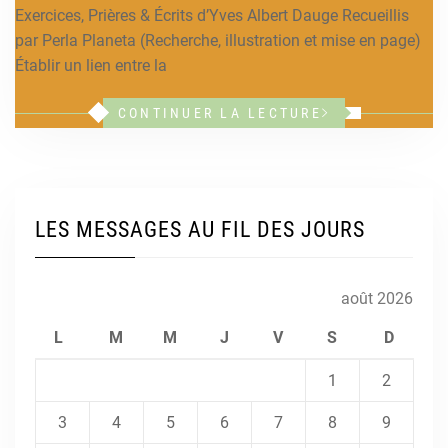
Exercices, Prières & Écrits d’Yves Albert Dauge Recueillis
par Perla Planeta (Recherche, illustration et mise en page)
Établir un lien entre la
CONTINUER LA LECTURE
LES MESSAGES AU FIL DES JOURS
août 2026
L
M
M
J
V
S
D
1
2
3
4
5
6
7
8
9