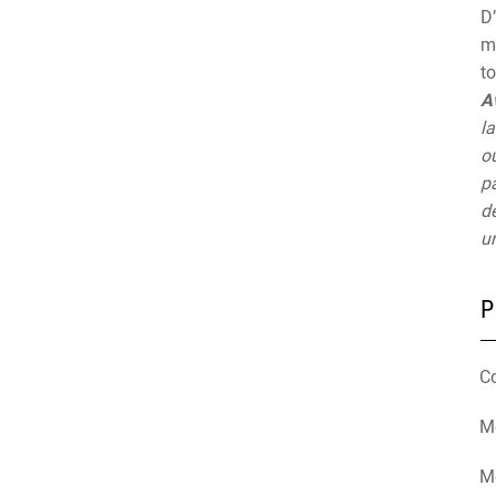
D’
mu
t
A
la
ou
pa
de
un
P
C
Mé
M