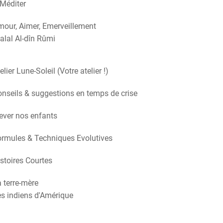
Méditer
our, Aimer, Emerveillement
alal Al-dîn Rûmi
elier Lune-Soleil (Votre atelier !)
nseils & suggestions en temps de crise
ever nos enfants
rmules & Techniques Evolutives
stoires Courtes
 terre-mère
s indiens d'Amérique