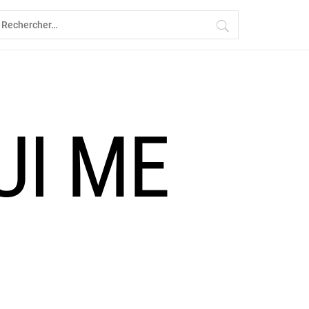
echercher :
UI ME