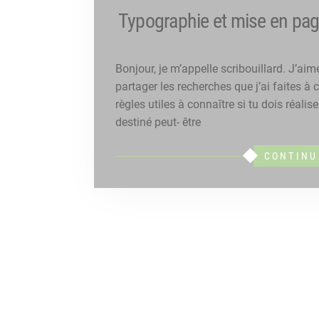
Typographie et mise en pa
Bonjour, je m’appelle scribouillard. J’aime
partager les recherches que j’ai faites à 
règles utiles à connaître si tu dois réali
destiné peut- être
CONTINU