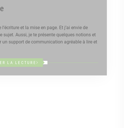
ge
 l’écriture et la mise en page. Et j’ai envie de
ce sujet. Aussi, je te présente quelques notions et
ser un support de communication agréable à lire et
ER LA LECTURE