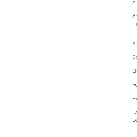
A 
Am
Dj
At
Co
El
Fo
Hi
La
Le