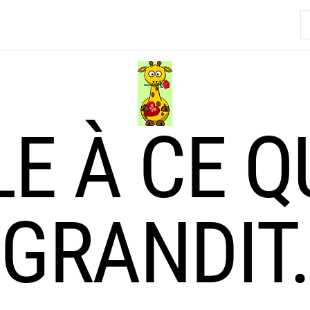
R
LE À CE Q
GRANDIT.