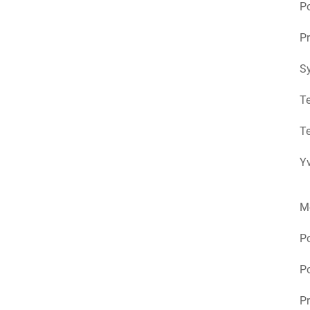
Po
Pr
S
Te
Te
Yv
M
P
Po
Pr