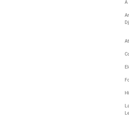
A 
Am
Dj
At
Co
El
Fo
Hi
La
Le