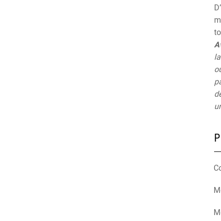
D’
mu
t
A
la
ou
pa
de
un
P
C
Mé
M