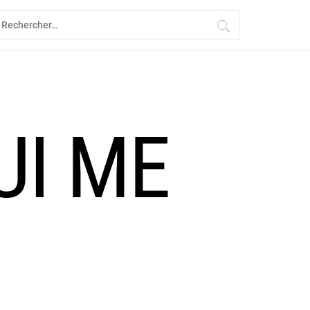
echercher :
UI ME