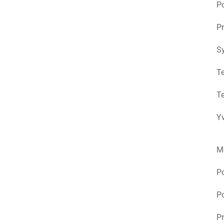
Po
Pr
S
Te
Te
Yv
M
P
Po
Pr