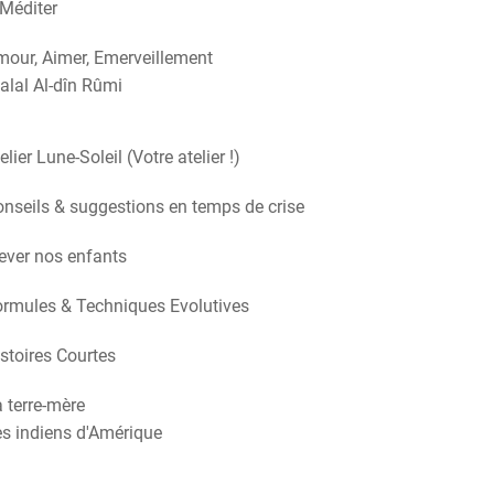
Méditer
our, Aimer, Emerveillement
alal Al-dîn Rûmi
elier Lune-Soleil (Votre atelier !)
nseils & suggestions en temps de crise
ever nos enfants
rmules & Techniques Evolutives
stoires Courtes
 terre-mère
s indiens d'Amérique