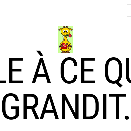
R
LE À CE Q
GRANDIT.