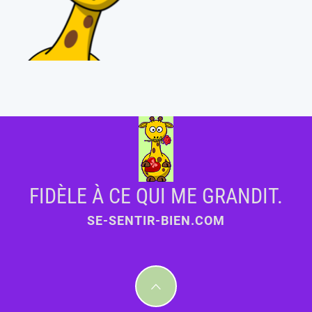
FIDÈLE À CE QUI ME GRANDIT.
SE-SENTIR-BIEN.COM