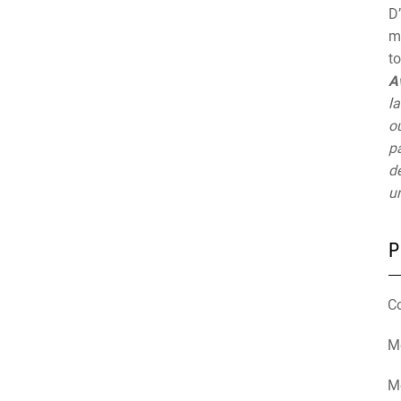
D’
mu
t
A
la
ou
pa
de
un
P
C
Mé
M