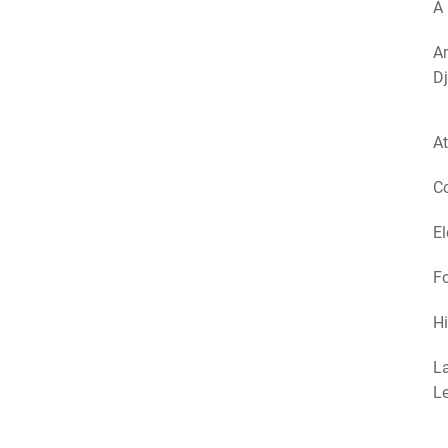
A 
Am
Dj
At
Co
El
Fo
Hi
La
Le