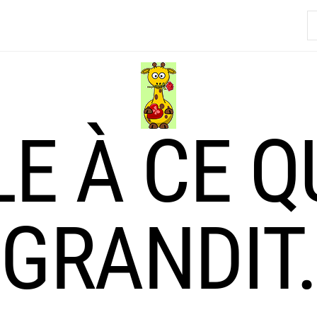
R
LE À CE Q
GRANDIT.