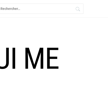
echercher :
UI ME