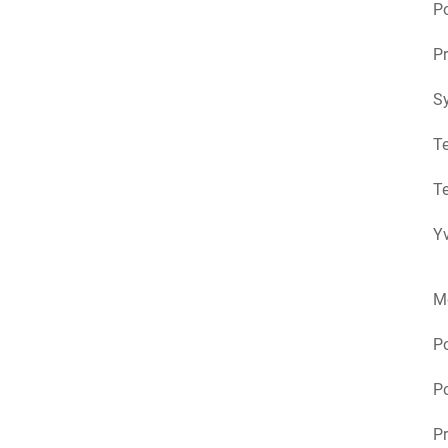
Po
Pr
S
Te
Te
Yv
M
P
Po
Pr