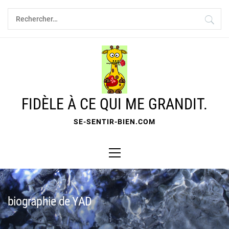
Skip
Rechercher :
to
content
FIDÈLE À CE QUI ME GRANDIT.
SE-SENTIR-BIEN.COM
Primary
Menu
biographie de YAD