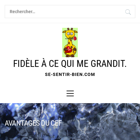
Skip
Rechercher :
to
content
FIDÈLE À CE QUI ME GRANDIT.
SE-SENTIR-BIEN.COM
Primary
Menu
AVANTAGES DU CEF