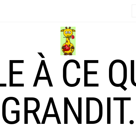
R
LE À CE Q
GRANDIT.