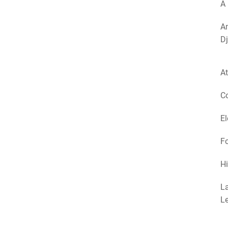
A 
Am
Dj
At
Co
El
Fo
Hi
La
Le