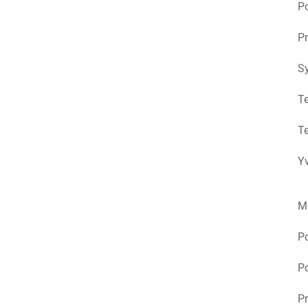
Po
Pr
S
Te
Te
Yv
M
P
Po
Pr