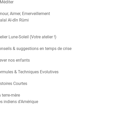
Méditer
our, Aimer, Emerveillement
alal Al-dîn Rûmi
elier Lune-Soleil (Votre atelier !)
nseils & suggestions en temps de crise
ever nos enfants
rmules & Techniques Evolutives
stoires Courtes
 terre-mère
s indiens d'Amérique