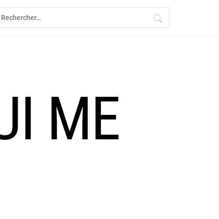
echercher :
UI ME