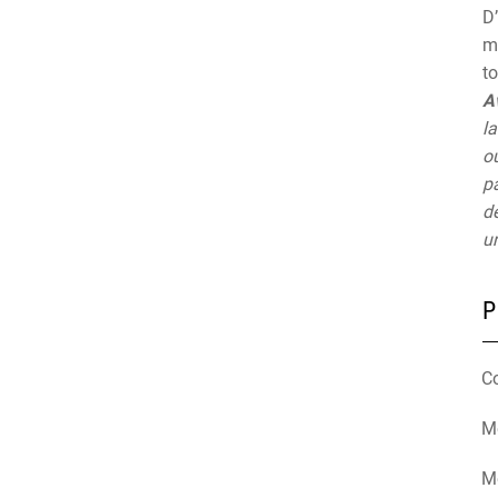
D’
mu
t
A
la
ou
pa
de
un
P
C
Mé
M