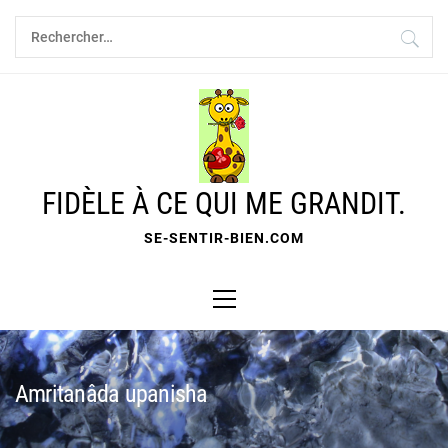
Skip
Rechercher :
to
content
FIDÈLE À CE QUI ME GRANDIT.
SE-SENTIR-BIEN.COM
Primary
Menu
Amritanâda upanisha