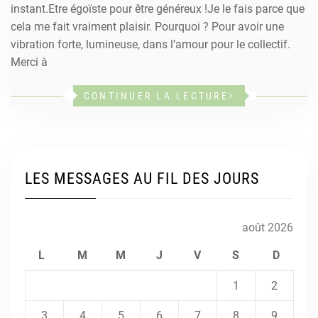
instant.Etre égoïste pour être généreux !Je le fais parce que
cela me fait vraiment plaisir. Pourquoi ? Pour avoir une
vibration forte, lumineuse, dans l’amour pour le collectif.
Merci à
CONTINUER LA LECTURE
LES MESSAGES AU FIL DES JOURS
août 2026
L
M
M
J
V
S
D
1
2
3
4
5
6
7
8
9